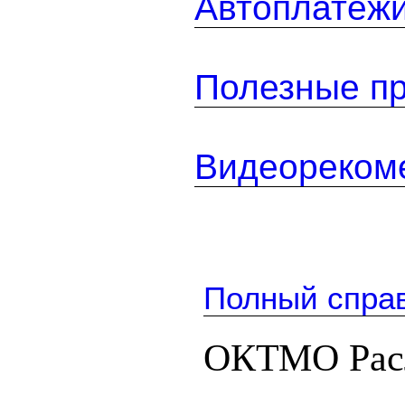
Автоплатеж
Полезные п
Видеореком
Полный спра
ОКТМО Расл