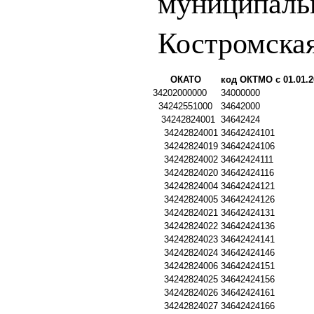
муниципаль
Костромская
ОКАТО
код ОКТМО с 01.01.2
34202000000
34000000
34242551000
34642000
34242824001
34642424
34242824001
34642424101
34242824019
34642424106
34242824002
34642424111
34242824020
34642424116
34242824004
34642424121
34242824005
34642424126
34242824021
34642424131
34242824022
34642424136
34242824023
34642424141
34242824024
34642424146
34242824006
34642424151
34242824025
34642424156
34242824026
34642424161
34242824027
34642424166