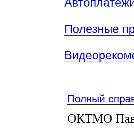
Автоплатеж
Полезные п
Видеореком
Полный спра
ОКТМО Пав