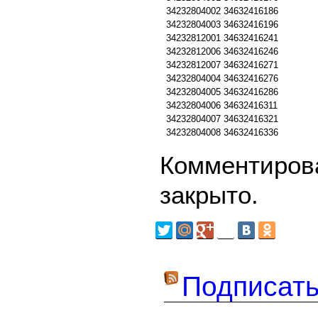
34232804002
34632416186
34232804003
34632416196
34232812001
34632416241
34232812006
34632416246
34232812007
34632416271
34232804004
34632416276
34232804005
34632416286
34232804006
34632416311
34232804007
34632416321
34232804008
34632416336
Комментирова
закрыто.
Подписать