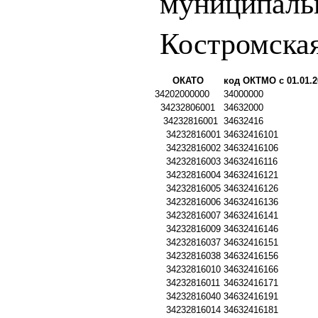
муниципаль
Костромская
ОКАТО
код ОКТМО с 01.01.2
34202000000
34000000
34232806001
34632000
34232816001
34632416
34232816001
34632416101
34232816002
34632416106
34232816003
34632416116
34232816004
34632416121
34232816005
34632416126
34232816006
34632416136
34232816007
34632416141
34232816009
34632416146
34232816037
34632416151
34232816038
34632416156
34232816010
34632416166
34232816011
34632416171
34232816040
34632416191
34232816014
34632416181