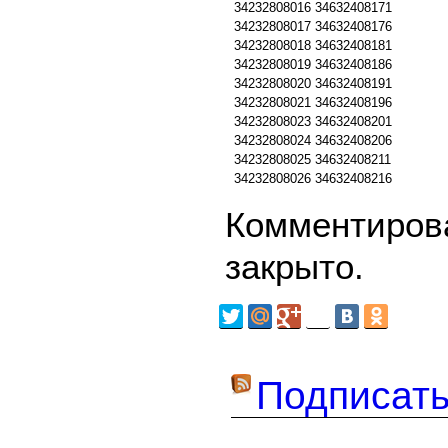
34232808016
34632408171
34232808017
34632408176
34232808018
34632408181
34232808019
34632408186
34232808020
34632408191
34232808021
34632408196
34232808023
34632408201
34232808024
34632408206
34232808025
34632408211
34232808026
34632408216
Комментирова
закрыто.
Подписать