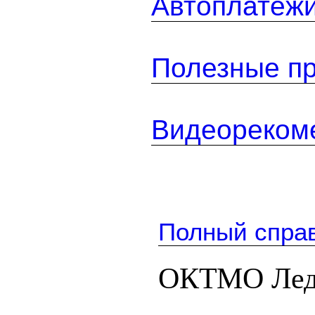
Автоплатеж
Полезные п
Видеореком
Полный спра
ОКТМО Леде