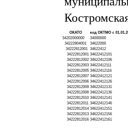
муниципаль
Костромская
ОКАТО
код ОКТМО с 01.01.2
34202000000
34000000
34222804001
34622000
34222812001
34622412
34222812001
34622412101
34222812002
34622412106
34222812003
34622412111
34222812005
34622412116
34222812007
34622412121
34222812006
34622412126
34222812009
34622412131
34222812008
34622412136
34222812010
34622412141
34222812011
34622412146
34222812014
34622412151
34222812013
34622412156
34222812016
34622412161