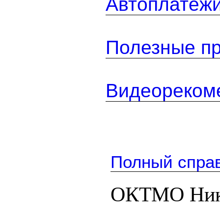
Автоплатеж
Полезные п
Видеореком
Полный спра
ОКТМО Ник