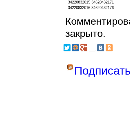
34220832015
34620432171
34220832016
34620432176
Комментирова
закрыто.
Подписать