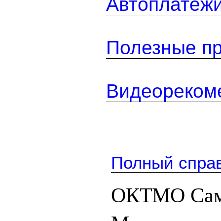
Автоплатеж
Полезные п
Видеореком
Полный спра
ОКТМО Сам