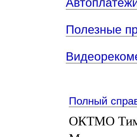
Автоплатеж
Полезные п
Видеореком
Полный спра
ОКТМО Тим