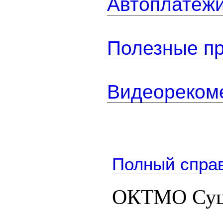
Автоплатеж
Полезные п
Видеореком
Полный спра
ОКТМО Сущ