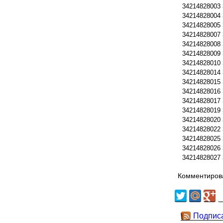
34214828003
34214828004
34214828005
34214828007
34214828008
34214828009
34214828010
34214828014
34214828015
34214828016
34214828017
34214828019
34214828020
34214828022
34214828025
34214828026
34214828027
Комментирова
Подпис