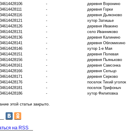
34614428106
-
деревня Воронино
34614428111
-
деревня Горки
34614428116
-
деревня Дьяконово
34614428121
-
хутор Затишье
34614428126
-
деревня Ивакино
34614428131
-
село Иванниково
34614428136
-
деревня Калинино
34614428141
-
деревня Обломихино
34614428146
-
хутор 1-е Мая
34614428151
-
деревня Полевая
34614428156
-
деревня Пьяньково
34614428161
-
деревня Самсонка
34614428166
-
деревня Сельцо
34614428171
-
деревня Серково
34614428176
-
поселок Тихий уголок
34614428181
-
поселок Трифоныч
34614428186
-
хутор Филиповка
ние этой статьи закрыто.
аться на RSS