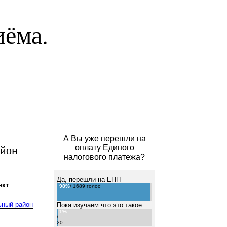
иёма.
А Вы уже перешли на
айон
оплату Единого
налогового платежа?
Да, перешли на ЕНП
нкт
98%
/ 1689 голос
ьный район
Пока изучаем что это такое
1%
/
20