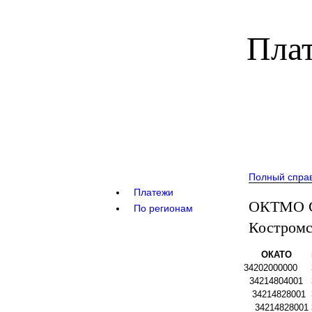
Плат
Полный спра
Платежи
ОКТМО С
По регионам
Костромс
ОКАТО
34202000000
34214804001
34214828001
34214828001