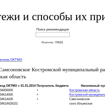
ежи и способы их пр
Поиск рекомендации
Например: ГИБДД.
вочник ОКТМО
амсоновское Костромской муниципальный р
кая область
код ОКТМО с 01.01.2014
Получатель бюджета
Населенный пу
34000000
+
Костромская область
34614000
+
Костромской муниципал
34614428
+
Самсоновское
34614428101
-
село Ильинское