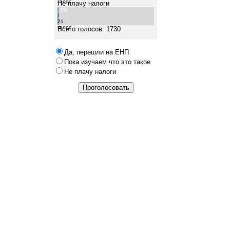
голос
Не плачу налоги
1%
/
21
голос
Всего голосов: 1730
Да, перешли на ЕНП
Пока изучаем что это такое
Не плачу налоги