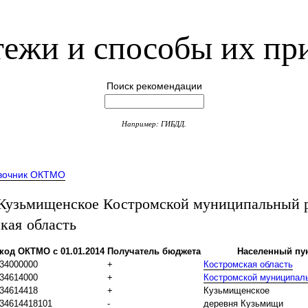
ежи и способы их пр
Поиск рекомендации
Например: ГИБДД.
вочник ОКТМО
узьмищенское Костромской муниципальный 
кая область
код ОКТМО с 01.01.2014
Получатель бюджета
Населенный пу
34000000
+
Костромская область
34614000
+
Костромской муниципал
34614418
+
Кузьмищенское
34614418101
-
деревня Кузьмищи