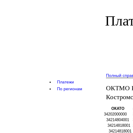
Плат
Полный спра
Платежи
ОКТМО К
По регионам
Костромс
ОКАТО
34202000000
34214804001
34214818001
34214818001