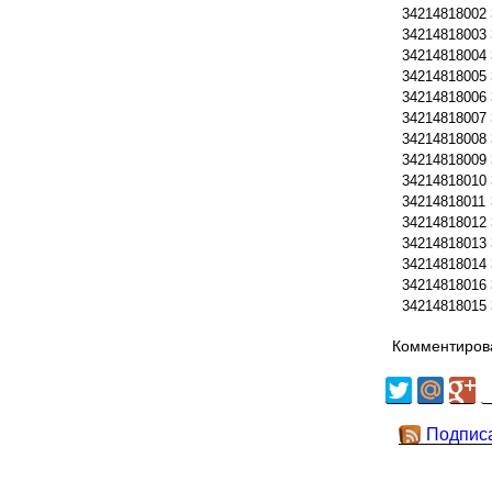
34214818002
34214818003
34214818004
34214818005
34214818006
34214818007
34214818008
34214818009
34214818010
34214818011
34214818012
34214818013
34214818014
34214818016
34214818015
Комментирова
Подпис