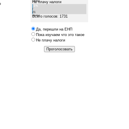
голос
Не плачу налоги
о
1%
/
21
голос
Всего голосов: 1731
Да, перешли на ЕНП
Пока изучаем что это такое
Не плачу налоги