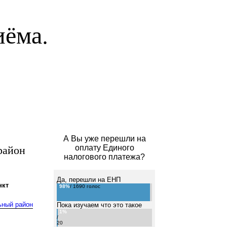
иёма.
А Вы уже перешли на
район
оплату Единого
налогового платежа?
Да, перешли на ЕНП
нкт
98%
/ 1690 голос
ьный район
Пока изучаем что это такое
1%
/
20