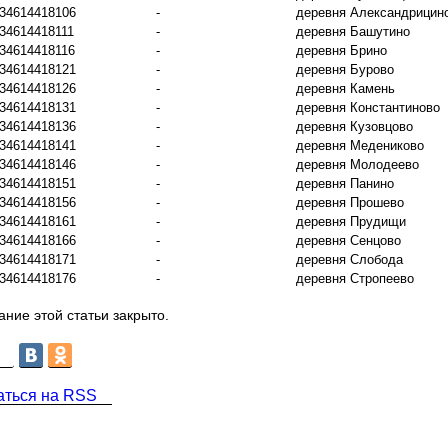
34614418106
-
деревня Александрицин
34614418111
-
деревня Башутино
34614418116
-
деревня Брино
34614418121
-
деревня Бурово
34614418126
-
деревня Камень
34614418131
-
деревня Константиново
34614418136
-
деревня Кузовцово
34614418141
-
деревня Медениково
34614418146
-
деревня Молодеево
34614418151
-
деревня Панино
34614418156
-
деревня Прошево
34614418161
-
деревня Прудищи
34614418166
-
деревня Сенцово
34614418171
-
деревня Слобода
34614418176
-
деревня Стропеево
ние этой статьи закрыто.
аться на RSS