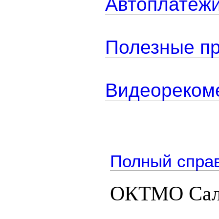
Автоплатеж
Полезные п
Видеореком
Полный спра
ОКТМО Сало