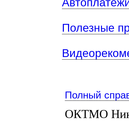
Автоплатеж
Полезные п
Видеореком
Полный спра
ОКТМО Нико