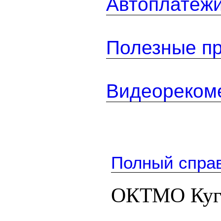
Автоплатеж
Полезные п
Видеореком
Полный спра
ОКТМО Куга