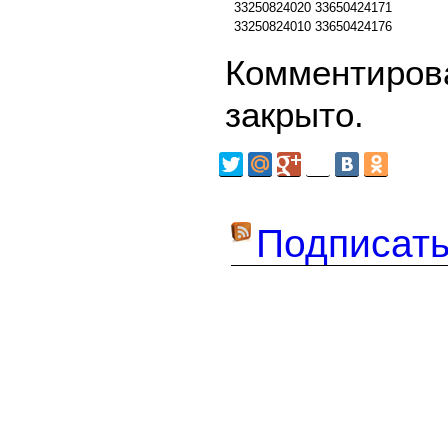
33250824020
33650424171
33250824010
33650424176
Комментирова
закрыто.
Подписать