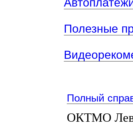
Автоплатеж
Полезные п
Видеореком
Полный спра
ОКТМО Лева