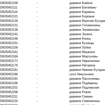
33635452106
-
деревня Бабичи
33635452111
-
деревня Балабаны
33635452116
-
деревня Барамзы
33635452121
-
деревня Боровые
33635452126
-
деревня Верхние Булда
33635452131
-
деревня Головизнины
33635452136
-
деревня Запиваловы
33635452141
-
деревня Зониха
33635452146
-
деревня Конец
33635452151
-
деревня Кузнецы
33635452156
-
деревня Лубни
33635452161
-
деревня Машкачи
33635452166
-
деревня Моргуновы
33635452171
-
деревня Навалихины
33635452176
-
деревня Нагорена
33635452181
-
деревня Нижние Булдак
33635452186
-
село Никульчино
33635452191
-
деревня Пантелеевы
33635452196
-
деревня Подберезы
33635452201
-
деревня Подлевские
33635452206
-
деревня Рожки
33635452211
-
деревня Семаки
33635452216
-
деревня Семенихины