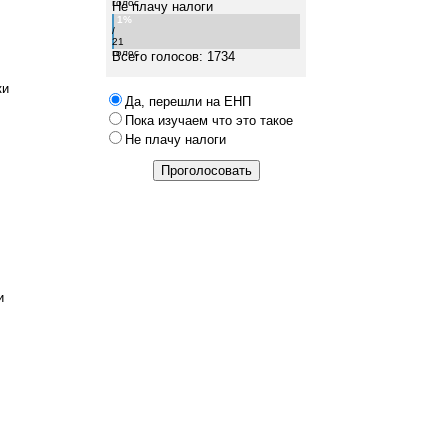
голос
Не плачу налоги
1%
/
21
голос
Всего голосов: 1734
ки
Да, перешли на ЕНП
Пока изучаем что это такое
Не плачу налоги
и