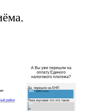
иёма.
А Вы уже перешли на
оплату Единого
налогового платежа?
Да, перешли на ЕНП
кт
98%
/ 1693 голос
ный район
Пока изучаем что это такое
1%
/
20