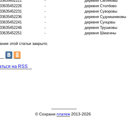
33635452221
-
деревня Силяновы
33635452226
-
деревня Столбово
33635452231
-
деревня Суворовы
33635452236
-
деревня Суднишниковы
33635452241
-
деревня Сунцовы
33635452246
-
деревня Трушковы
33635452251
-
деревня Шмагины
ние этой статьи закрыто.
аться на RSS
© Сохрани
платеж
2013-2026