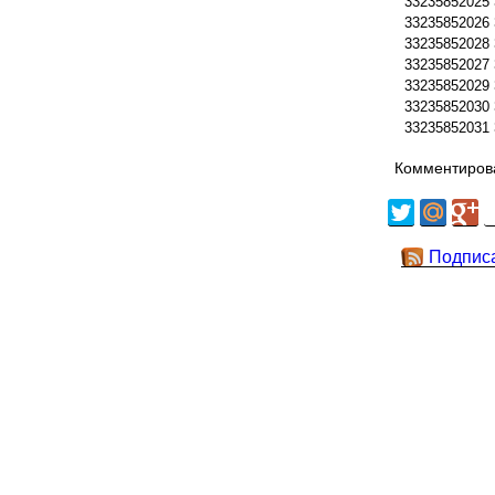
33235852025
33235852026
33235852028
33235852027
33235852029
33235852030
33235852031
Комментирова
Подпис