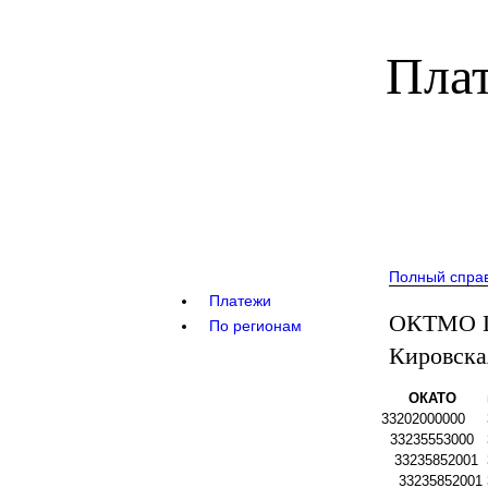
Плат
Полный спра
Платежи
ОКТМО Ш
По регионам
Кировска
ОКАТО
33202000000
33235553000
33235852001
33235852001