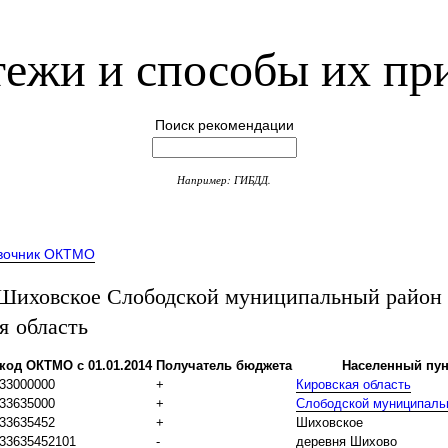
ежи и способы их пр
Поиск рекомендации
Например: ГИБДД.
вочник ОКТМО
иховское Слободской муниципальный район
я область
код ОКТМО с 01.01.2014
Получатель бюджета
Населенный пун
33000000
+
Кировская область
33635000
+
Слободской муниципаль
33635452
+
Шиховское
33635452101
-
деревня Шихово