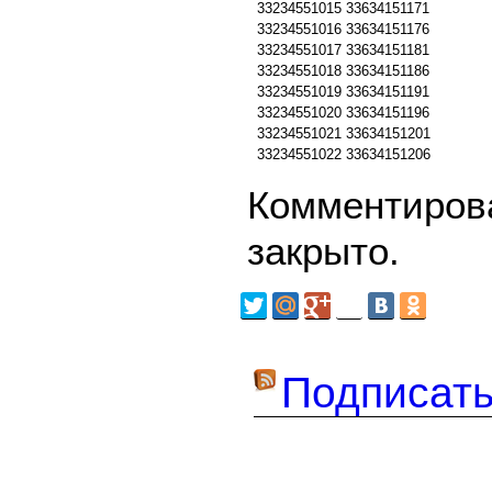
33234551015
33634151171
33234551016
33634151176
33234551017
33634151181
33234551018
33634151186
33234551019
33634151191
33234551020
33634151196
33234551021
33634151201
33234551022
33634151206
Комментирова
закрыто.
Подписать