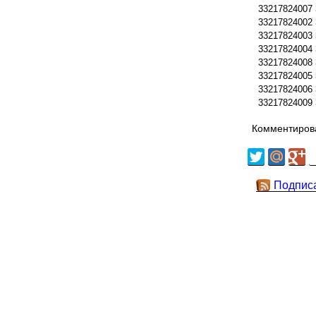
33217824007
33217824002
33217824003
33217824004
33217824008
33217824005
33217824006
33217824009
Комментирова
Подпис