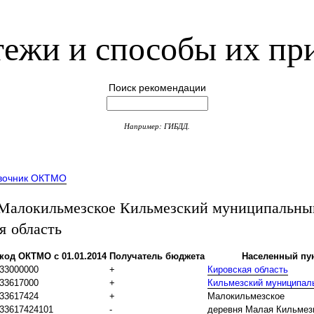
ежи и способы их пр
Поиск рекомендации
Например: ГИБДД.
вочник ОКТМО
алокильмезское Кильмезский муниципальны
я область
код ОКТМО с 01.01.2014
Получатель бюджета
Населенный пу
33000000
+
Кировская область
33617000
+
Кильмезский муниципал
33617424
+
Малокильмезское
33617424101
-
деревня Малая Кильмез