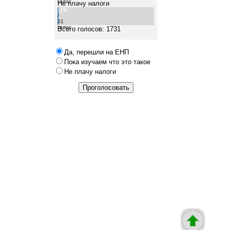
голос
Не плачу налоги
1%
/
21
голос
Всего голосов: 1731
Да, перешли на ЕНП
Пока изучаем что это такое
Не плачу налоги