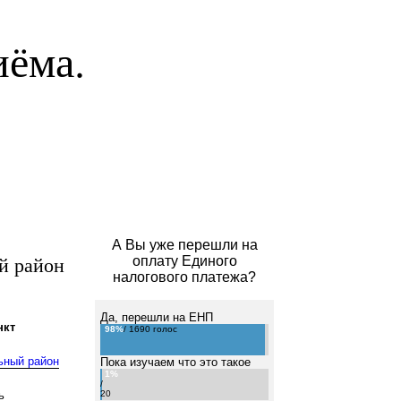
иёма.
А Вы уже перешли на
й район
оплату Единого
налогового платежа?
Да, перешли на ЕНП
нкт
98%
/ 1690 голос
ьный район
Пока изучаем что это такое
1%
/
ь
20