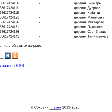
33617424106
-
деревня Вичмарь
33617424111
-
деревня Дуброва
33617424116
-
деревня Кабачки
33617424121
-
деревня Малиновка
33617424126
-
деревня Микварово
33617424131
-
деревня Пикшинерь
33617424136
-
деревня Свет-Знание
33617424141
-
деревня Тат-Кильмезь
ние этой статьи закрыто.
аться на RSS
© Сохрани
платеж
2013-2026