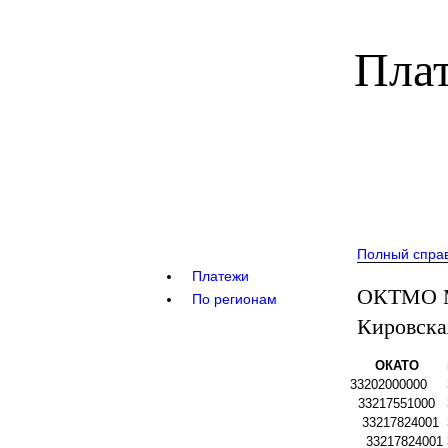
Плат
Полный спра
Платежи
ОКТМО М
По регионам
Кировска
ОКАТО
33202000000
33217551000
33217824001
33217824001