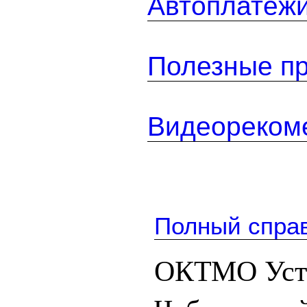
Автоплатеж
Полезные п
Видеореком
Полный спра
ОКТМО Усть