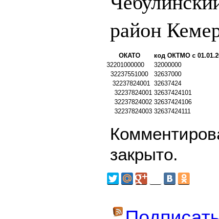
Чебулински
район Кемер
ОКАТО
код ОКТМО с 01.01.2
32201000000
32000000
32237551000
32637000
32237824001
32637424
32237824001
32637424101
32237824002
32637424106
32237824003
32637424111
Комментирова
закрыто.
Подписать