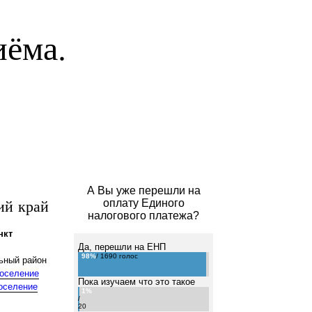
иёма.
А Вы уже перешли на
ий край
оплату Единого
налогового платежа?
нкт
Да, перешли на ЕНП
98%
/ 1690 голос
ьный район
поселение
Пока изучаем что это такое
оселение
1%
/
20