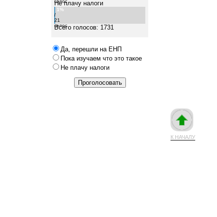
голос
Не плачу налоги
1%
/
21
голос
Всего голосов: 1731
Да, перешли на ЕНП
Пока изучаем что это такое
Не плачу налоги
К НАЧАЛУ