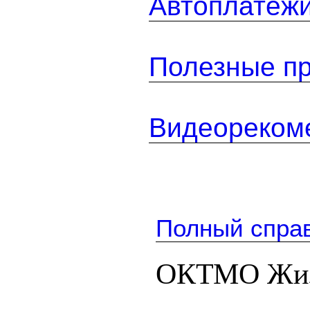
Автоплатеж
Полезные п
Видеореком
Полный спра
ОКТМО Жиз