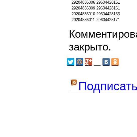
29204836006
29604428151
29204836009
29604428161
29204836010
29604428166
29204836011
29604428171
Комментирова
закрыто.
Подписать