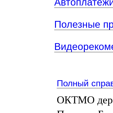
Автоплатеж
Полезные п
Видеореком
Полный спра
ОКТМО дере