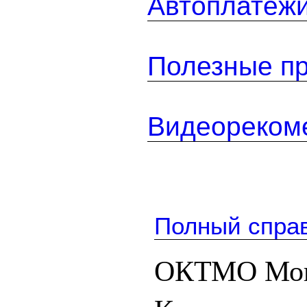
Автоплатеж
Полезные п
Видеореком
Полный спра
ОКТМО Мог