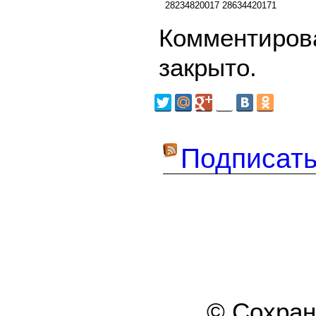
28234820017
28634420171
Комментирова
закрыто.
Подписать
© Сохра