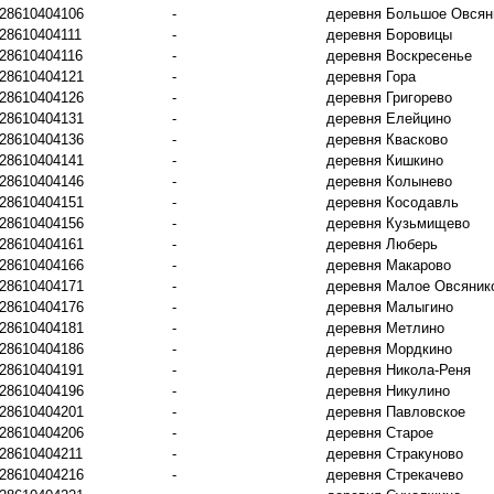
28610404106
-
деревня Большое Овсян
28610404111
-
деревня Боровицы
28610404116
-
деревня Воскресенье
28610404121
-
деревня Гора
28610404126
-
деревня Григорево
28610404131
-
деревня Елейцино
28610404136
-
деревня Квасково
28610404141
-
деревня Кишкино
28610404146
-
деревня Колынево
28610404151
-
деревня Косодавль
28610404156
-
деревня Кузьмищево
28610404161
-
деревня Люберь
28610404166
-
деревня Макарово
28610404171
-
деревня Малое Овсяник
28610404176
-
деревня Малыгино
28610404181
-
деревня Метлино
28610404186
-
деревня Мордкино
28610404191
-
деревня Никола-Реня
28610404196
-
деревня Никулино
28610404201
-
деревня Павловское
28610404206
-
деревня Старое
28610404211
-
деревня Стракуново
28610404216
-
деревня Стрекачево