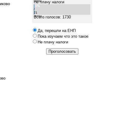
голос
Не плачу налоги
иково
1%
/
21
голос
Всего голосов: 1730
Да, перешли на ЕНП
Пока изучаем что это такое
Не плачу налоги
ово