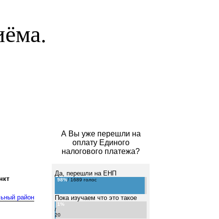
иёма.
А Вы уже перешли на
оплату Единого
налогового платежа?
Да, перешли на ЕНП
нкт
98%
/ 1689 голос
льный район
Пока изучаем что это такое
1%
/
20