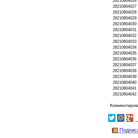
28210804026
28210804027
28210804028
28210804029
28210804030
28210804031
28210804032
28210804033
28210804034
28210804035
28210804036
28210804037
28210804038
28210804039
28210804040
28210804041
28210804042
Комментирова
Подпис