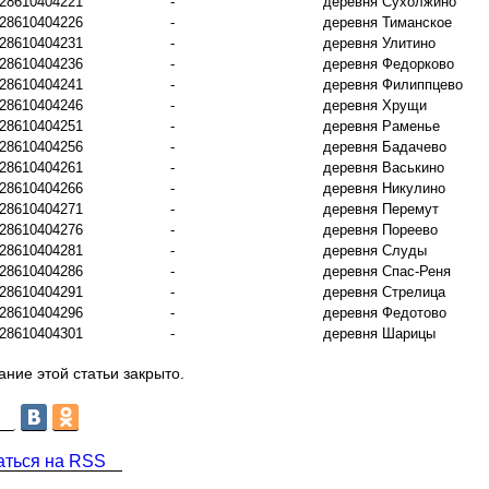
28610404221
-
деревня Сухолжино
28610404226
-
деревня Тиманское
28610404231
-
деревня Улитино
28610404236
-
деревня Федорково
28610404241
-
деревня Филиппцево
28610404246
-
деревня Хрущи
28610404251
-
деревня Раменье
28610404256
-
деревня Бадачево
28610404261
-
деревня Васькино
28610404266
-
деревня Никулино
28610404271
-
деревня Перемут
28610404276
-
деревня Пореево
28610404281
-
деревня Слуды
28610404286
-
деревня Спас-Реня
28610404291
-
деревня Стрелица
28610404296
-
деревня Федотово
28610404301
-
деревня Шарицы
ние этой статьи закрыто.
аться на RSS