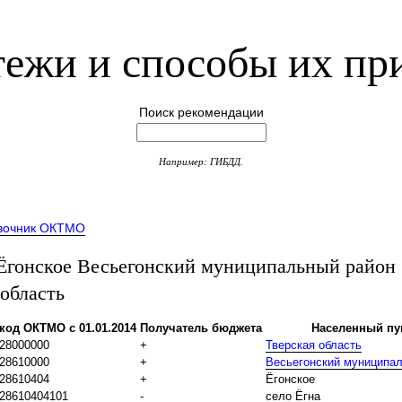
ежи и способы их пр
Поиск рекомендации
Например: ГИБДД.
вочник ОКТМО
онское Весьегонский муниципальный район
 область
код ОКТМО с 01.01.2014
Получатель бюджета
Населенный пу
28000000
+
Тверская область
28610000
+
Весьегонский муниципа
28610404
+
Ёгонское
28610404101
-
село Ёгна