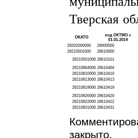
муниципаль
Тверская об
код ОКТМО с
ОКАТО
01.01.2014
28202000000
28000000
28210501000
28610000
28210501000
28610101
28210804000
28610404
28210810000
28610410
28210813000
28610413
28210819000
28610419
28210820000
28610420
28210822000
28610422
28210831000
28610431
Комментирова
закрыто.