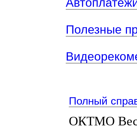
Автоплатеж
Полезные п
Видеореком
Полный спра
ОКТМО Вес