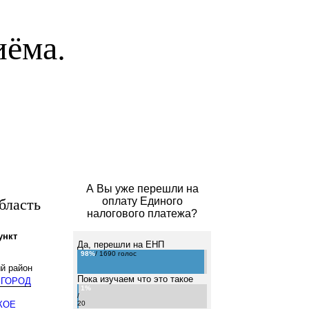
иёма.
А Вы уже перешли на
бласть
оплату Единого
налогового платежа?
ункт
Да, перешли на ЕНП
98%
/ 1690 голос
й район
Пока изучаем что это такое
 ГОРОД
1%
/
КОЕ
20