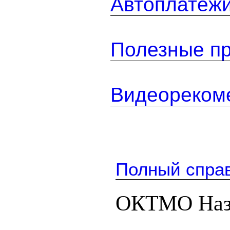
Автоплатеж
Полезные п
Видеореком
Полный спра
ОКТМО Наз