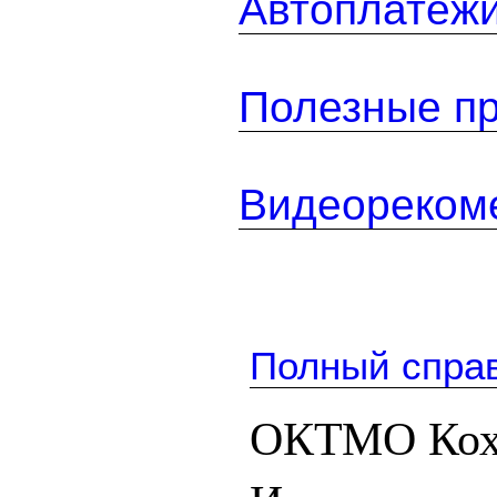
Автоплатеж
Полезные п
Видеореком
Полный спра
ОКТМО Ко