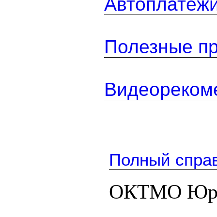
Автоплатеж
Полезные п
Видеореком
Полный спра
ОКТМО Юрь