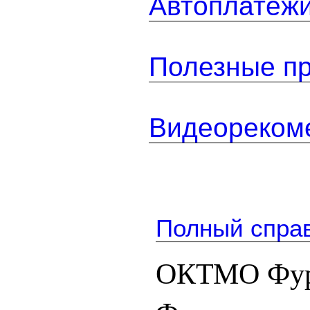
Автоплатеж
Полезные п
Видеореком
Полный спра
ОКТМО Фур