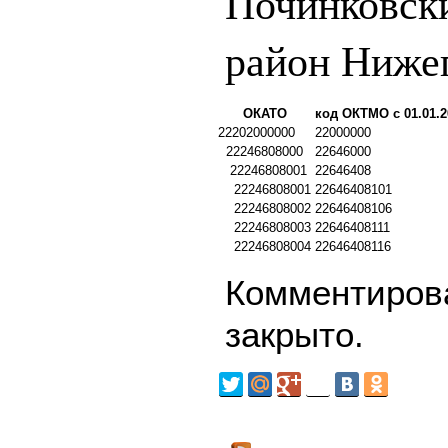
Починковск
район Нижег
ОКАТО
код ОКТМО с 01.01.2
22202000000
22000000
22246808000
22646000
22246808001
22646408
22246808001
22646408101
22246808002
22646408106
22246808003
22646408111
22246808004
22646408116
Комментирова
закрыто.