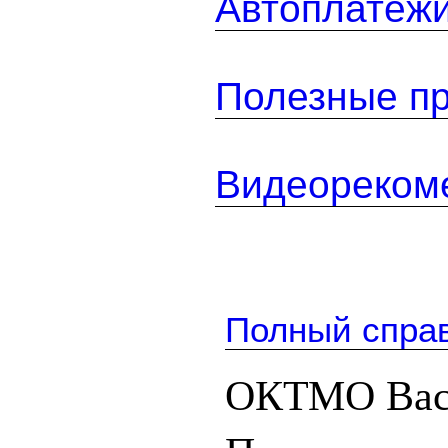
Автоплатеж
Полезные п
Видеореком
Полный спра
ОКТМО Васи