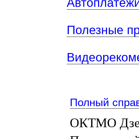
Автоплатеж
Полезные п
Видеореком
Полный спра
ОКТМО Дзер