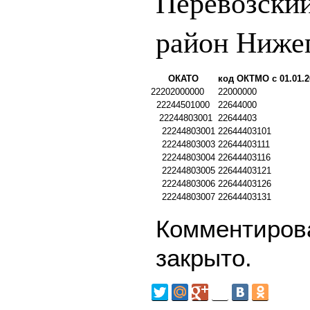
Перевозски
район Нижег
ОКАТО
код ОКТМО с 01.01.2
22202000000
22000000
22244501000
22644000
22244803001
22644403
22244803001
22644403101
22244803003
22644403111
22244803004
22644403116
22244803005
22644403121
22244803006
22644403126
22244803007
22644403131
Комментирова
закрыто.