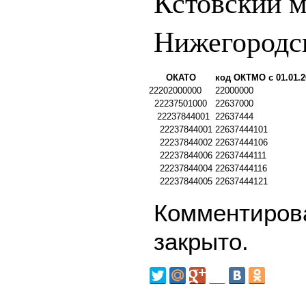
Кстовский 
Нижегородск
ОКАТО
код ОКТМО с 01.01.2
22202000000
22000000
22237501000
22637000
22237844001
22637444
22237844001
22637444101
22237844002
22637444106
22237844006
22637444111
22237844004
22637444116
22237844005
22637444121
Комментирова
закрыто.