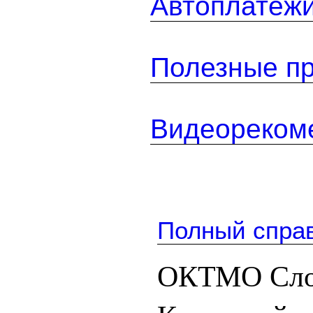
Автоплатеж
Полезные п
Видеореком
Полный спра
ОКТМО Слоб