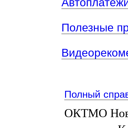
Автоплатеж
Полезные п
Видеореком
Полный спра
ОКТМО Нов