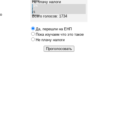
голос
Не плачу налоги
1%
/
21
о
голос
Всего голосов: 1734
Да, перешли на ЕНП
Пока изучаем что это такое
Не плачу налоги