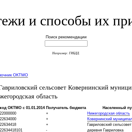
ежи и способы их пр
Поиск рекомендации
Например: ГИБДД.
вочник ОКТМО
вриловский сельсовет Ковернинский муниц
жегородская область
код ОКТМО с 01.01.2014
Получатель бюджета
Населенный пу
22000000
+
Нижегородская область
22634000
+
Ковернинский муниципа
22634418
+
Гавриловский сельсовет
22634418101
-
деревня Гавриловка