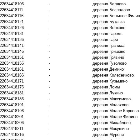
22634418106
-
деревня Беляево
22634418111
-
деревня Беспалово
22634418116
-
деревня Большое Филин
22634418121
-
деревня Бутавка
22634418126
-
деревня Волково
22634418131
-
деревня Гарель
22634418136
-
деревня Гари
22634418141
-
деревня Грачиха
22634418146
-
деревня Гришино
22634418151
-
деревня Грязино
22634418156
-
деревня Гузолово
22634418161
-
деревня Демино
22634418166
-
деревня Колесниково
22634418171
-
деревня Кузьмино
22634418176
-
деревня Ломы
22634418181
-
деревня Лукино
22634418186
-
деревня Максимово
22634418191
-
деревня Малахово
22634418196
-
деревня Малое Карпово
22634418201
-
деревня Малое Филино
22634418206
-
деревня Михайлово
22634418211
-
деревня Мокушино
22634418216
-
деревня Мурени