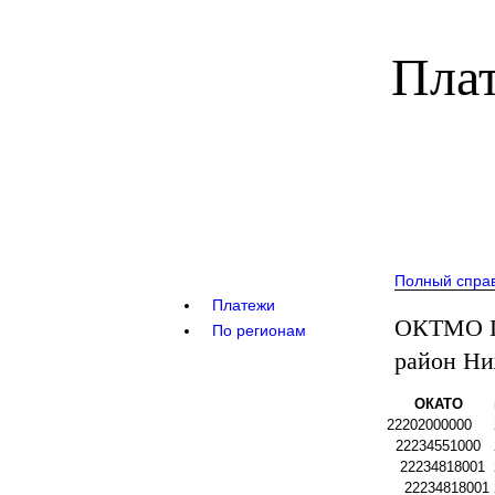
Плат
Полный спра
Платежи
ОКТМО Га
По регионам
район Ни
ОКАТО
22202000000
22234551000
22234818001
22234818001