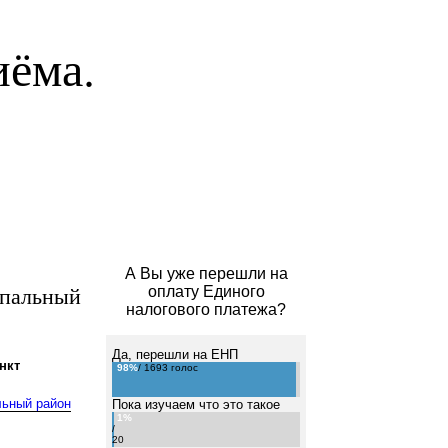
иёма.
А Вы уже перешли на
ипальный
оплату Единого
налогового платежа?
Да, перешли на ЕНП
нкт
98%
/ 1693 голос
льный район
Пока изучаем что это такое
1%
/
20