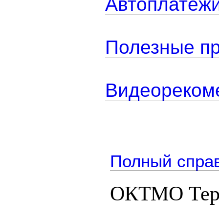
Автоплатеж
Полезные п
Видеореком
Полный спра
ОКТМО Тер