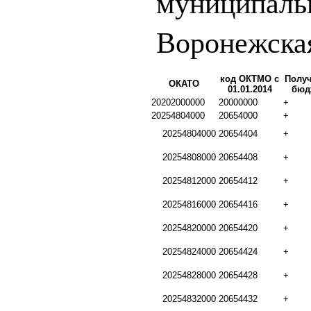
муниципаль
Воронежска
код ОКТМО с
Получ
ОКАТО
01.01.2014
бюд
20202000000
20000000
+
20254804000
20654000
+
20254804000
20654404
+
20254808000
20654408
+
20254812000
20654412
+
20254816000
20654416
+
20254820000
20654420
+
20254824000
20654424
+
20254828000
20654428
+
20254832000
20654432
+