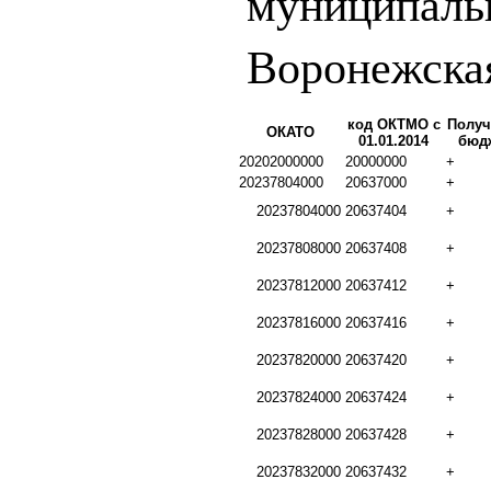
муниципаль
Воронежска
код ОКТМО с
Получ
ОКАТО
01.01.2014
бюд
20202000000
20000000
+
20237804000
20637000
+
20237804000
20637404
+
20237808000
20637408
+
20237812000
20637412
+
20237816000
20637416
+
20237820000
20637420
+
20237824000
20637424
+
20237828000
20637428
+
20237832000
20637432
+