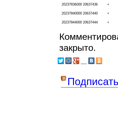
20237836000
20637436
+
20237840000
20637440
+
20237844000
20637444
+
Комментирова
закрыто.
Подписать