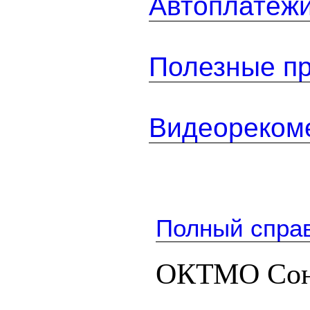
Автоплатеж
Полезные п
Видеореком
Полный спра
ОКТМО Сон