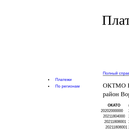
Плат
Полный спра
Платежи
ОКТМО Б
По регионам
район Во
ОКАТО
20202000000
20211804000
20211808001
20211808001