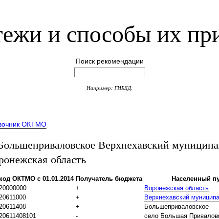
ежи и способы их пр
Поиск рекомендации
Например: ГИБДД.
вочник ОКТМО
ольшеприваловское Верхнехавский муницип
ронежская область
код ОКТМО с 01.01.2014
Получатель бюджета
Населенный пу
20000000
+
Воронежская область
20611000
+
Верхнехавский муницип
20611408
+
Большеприваловское
20611408101
-
село Большая Привалов