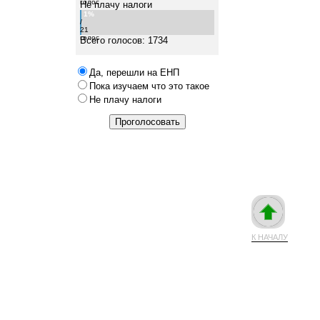
голос
Не плачу налоги
1%
/
21
голос
Всего голосов: 1734
Да, перешли на ЕНП
Пока изучаем что это такое
Не плачу налоги
К НАЧАЛУ