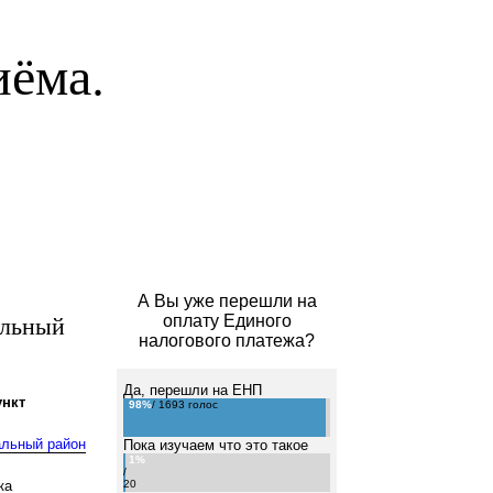
иёма.
А Вы уже перешли на
альный
оплату Единого
налогового платежа?
Да, перешли на ЕНП
нкт
98%
/ 1693 голос
альный район
Пока изучаем что это такое
1%
/
ка
20