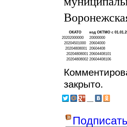
муниципаль
Воронежска
ОКАТО
код ОКТМО с 01.01.2
20202000000
20000000
20204501000
20604000
20204808001
20604408
20204808001
20604408101
20204808002
20604408106
Комментирова
закрыто.
Подписать