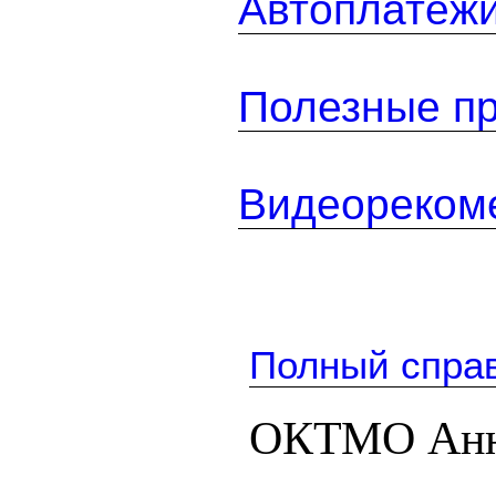
Автоплатеж
Полезные п
Видеореком
Полный спра
ОКТМО Анно