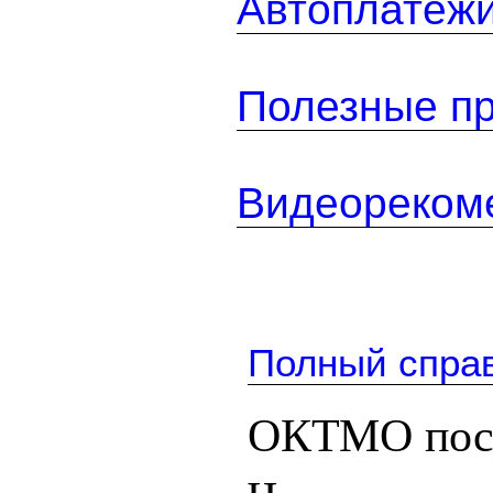
Автоплатеж
Полезные п
Видеореком
Полный спра
ОКТМО посе