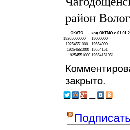
Чагодощенс
район Волог
ОКАТО
код ОКТМО с 01.01.2
19205000000
19000000
19254551000
19654000
19254551000
19654151
19254551000
19654151051
Комментирова
закрыто.
Подписать