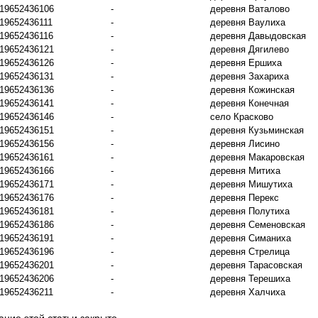
19652436106
-
деревня Ваталово
19652436111
-
деревня Ваулиха
19652436116
-
деревня Давыдовская
19652436121
-
деревня Дягилево
19652436126
-
деревня Ершиха
19652436131
-
деревня Захариха
19652436136
-
деревня Кожинская
19652436141
-
деревня Конечная
19652436146
-
село Красково
19652436151
-
деревня Кузьминская
19652436156
-
деревня Лисино
19652436161
-
деревня Макаровская
19652436166
-
деревня Митиха
19652436171
-
деревня Мишутиха
19652436176
-
деревня Перекс
19652436181
-
деревня Полутиха
19652436186
-
деревня Семеновская
19652436191
-
деревня Симаниха
19652436196
-
деревня Стрелица
19652436201
-
деревня Тарасовская
19652436206
-
деревня Терешиха
19652436211
-
деревня Халчиха