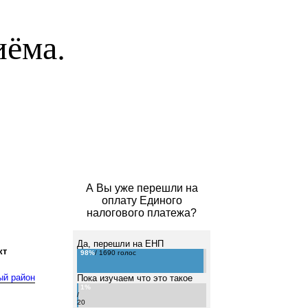
иёма.
А Вы уже перешли на
оплату Единого
налогового платежа?
Да, перешли на ЕНП
кт
98%
/ 1690 голос
ый район
Пока изучаем что это такое
1%
/
20