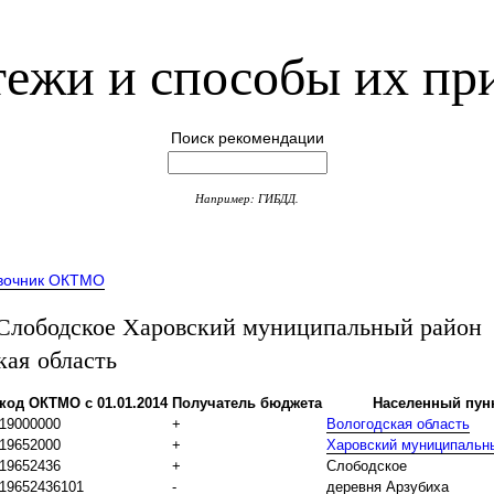
ежи и способы их пр
Поиск рекомендации
Например: ГИБДД.
вочник ОКТМО
лободское Харовский муниципальный район
кая область
код ОКТМО с 01.01.2014
Получатель бюджета
Населенный пун
19000000
+
Вологодская область
19652000
+
Харовский муниципальн
19652436
+
Слободское
19652436101
-
деревня Арзубиха