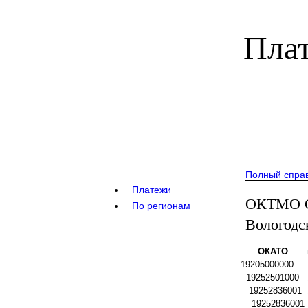
Плат
Полный спра
Платежи
ОКТМО С
По регионам
Вологодс
ОКАТО
19205000000
19252501000
19252836001
19252836001