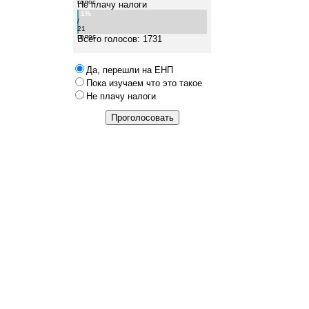
голос
Не плачу налоги
1%
/
21
голос
Всего голосов: 1731
Да, перешли на ЕНП
Пока изучаем что это такое
Не плачу налоги