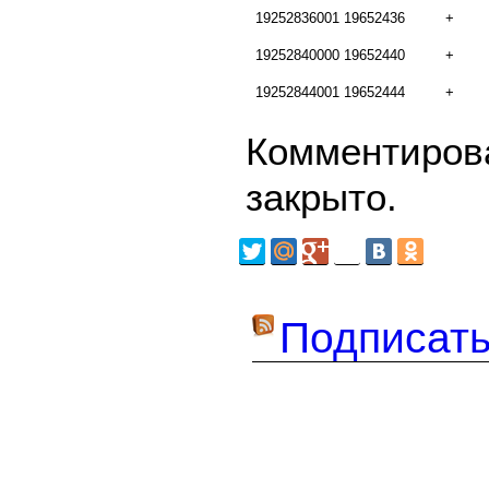
19252836001
19652436
+
19252840000
19652440
+
19252844001
19652444
+
Комментирова
закрыто.
Подписать