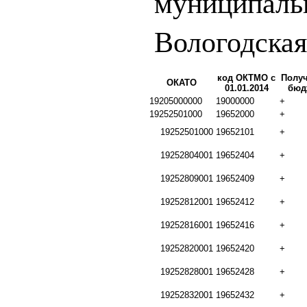
муниципаль
Вологодская
код ОКТМО с
Получ
ОКАТО
01.01.2014
бюд
19205000000
19000000
+
19252501000
19652000
+
19252501000
19652101
+
19252804001
19652404
+
19252809001
19652409
+
19252812001
19652412
+
19252816001
19652416
+
19252820001
19652420
+
19252828001
19652428
+
19252832001
19652432
+