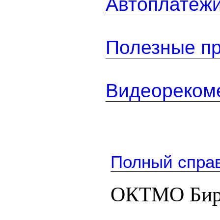
Автоплатеж
Полезные п
Видеореком
Полный спра
ОКТМО Биря