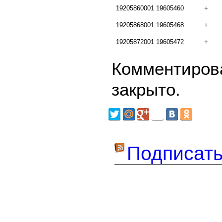
19205860001
19605460
+
19205868001
19605468
+
19205872001
19605472
+
Комментирова
закрыто.
Подписать