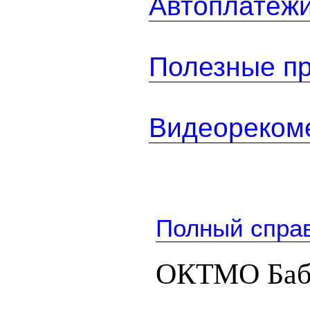
Автоплатеж
Полезные п
Видеореком
Полный спра
ОКТМО Баб