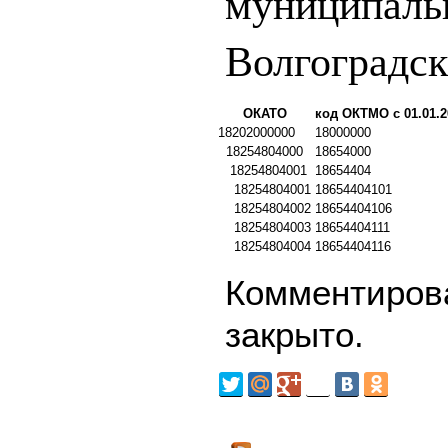
муниципаль
Волгоградск
ОКАТО
код ОКТМО с 01.01.2
18202000000
18000000
18254804000
18654000
18254804001
18654404
18254804001
18654404101
18254804002
18654404106
18254804003
18654404111
18254804004
18654404116
Комментирова
закрыто.