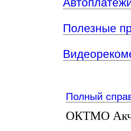
Автоплатеж
Полезные п
Видеореком
Полный спра
ОКТМО Акч