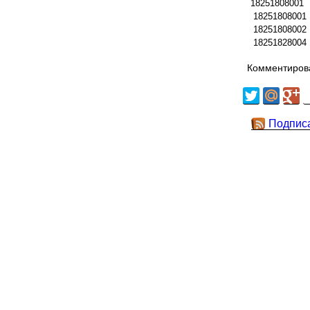
18251808001
18251808001
18251808002
18251828004
Комментирова
Подпис