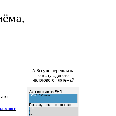
иёма.
А Вы уже перешли на
оплату Единого
налогового платежа?
Да, перешли на ЕНП
98%
/ 1690 голос
ункт
Пока изучаем что это такое
ципальный
1%
/
20