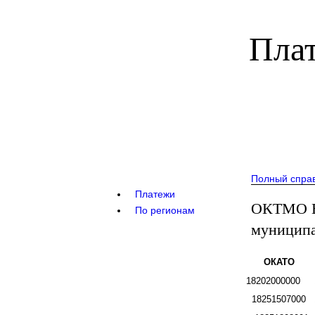
Плат
Полный спра
Платежи
ОКТМО В
По регионам
муниципа
ОКАТО
18202000000
18251507000