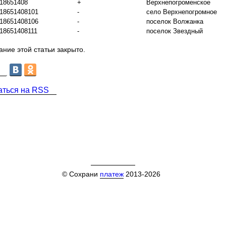
18651408
+
Верхнепогроменское
18651408101
-
село Верхнепогромное
18651408106
-
поселок Волжанка
18651408111
-
поселок Звездный
ние этой статьи закрыто.
аться на RSS
© Сохрани
платеж
2013-2026