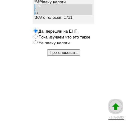
голос
Не плачу налоги
1%
/
21
голос
Всего голосов: 1731
Да, перешли на ЕНП
Пока изучаем что это такое
Не плачу налоги
К НАЧАЛУ