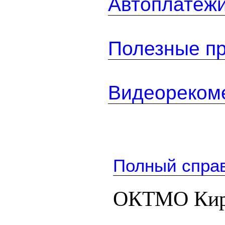
Автоплатеж
Полезные п
Видеореком
Полный спра
ОКТМО Киро