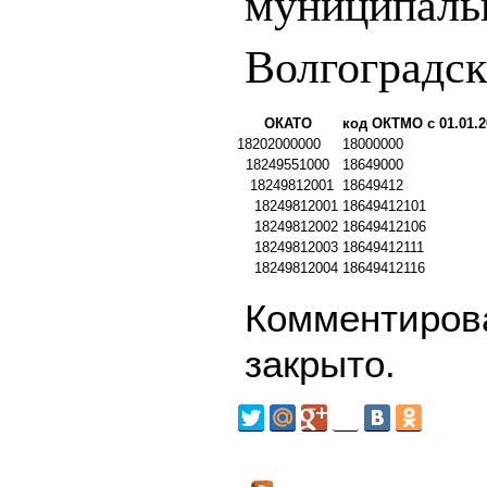
муниципаль
Волгоградск
ОКАТО
код ОКТМО с 01.01.2
18202000000
18000000
18249551000
18649000
18249812001
18649412
18249812001
18649412101
18249812002
18649412106
18249812003
18649412111
18249812004
18649412116
Комментирова
закрыто.