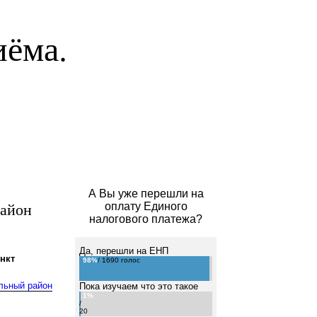
иёма.
А Вы уже перешли на
айон
оплату Единого
налогового платежа?
Да, перешли на ЕНП
нкт
98%
/ 1690 голос
льный район
Пока изучаем что это такое
1%
/
20