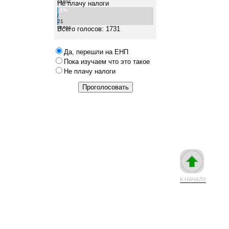
голос
Не плачу налоги
1%
/
21
голос
Всего голосов: 1731
Да, перешли на ЕНП
Пока изучаем что это такое
Не плачу налоги
К НАЧАЛУ