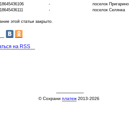
18645436106
-
поселок Пригарино
18645436111
-
поселок Селянка
ние этой статьи закрыто.
аться на RSS
© Сохрани
платеж
2013-2026