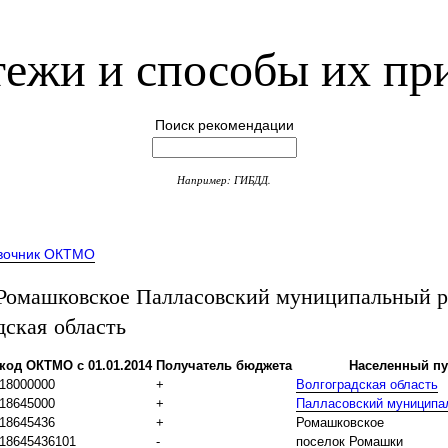
ежи и способы их пр
Поиск рекомендации
Например: ГИБДД.
вочник ОКТМО
омашковское Палласовский муниципальный р
дская область
код ОКТМО с 01.01.2014
Получатель бюджета
Населенный пу
18000000
+
Волгоградская область
18645000
+
Палласовский муниципа
18645436
+
Ромашковское
18645436101
-
поселок Ромашки