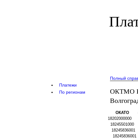
Плат
Полный спра
Платежи
ОКТМО Р
По регионам
Волгогра
ОКАТО
18202000000
18245501000
18245836001
18245836001