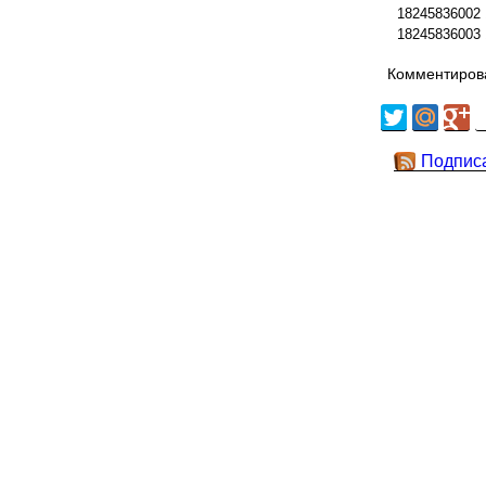
18245836002
18245836003
Комментирова
Подпис