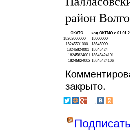
Палласовск
район Волго
ОКАТО
код ОКТМО с 01.01.2
18202000000
18000000
18245501000
18645000
18245824001
18645424
18245824001
18645424101
18245824002
18645424106
Комментирова
закрыто.
Подписать