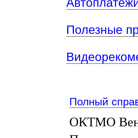
Автоплатеж
Полезные п
Видеореком
Полный спра
ОКТМО Вен