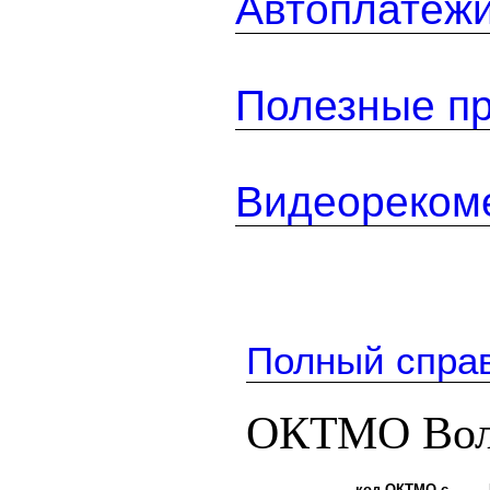
Автоплатеж
Полезные п
Видеореком
Полный спра
ОКТМО Волг
код ОКТМО с