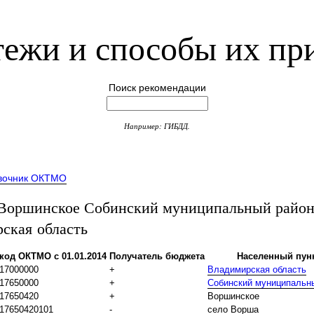
ежи и способы их пр
Поиск рекомендации
Например: ГИБДД.
вочник ОКТМО
оршинское Собинский муниципальный райо
ская область
код ОКТМО с 01.01.2014
Получатель бюджета
Населенный пун
17000000
+
Владимирская область
17650000
+
Собинский муниципальн
17650420
+
Воршинское
17650420101
-
село Ворша