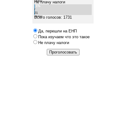
голос
Не плачу налоги
1%
/
21
голос
Всего голосов: 1731
Да, перешли на ЕНП
Пока изучаем что это такое
Не плачу налоги