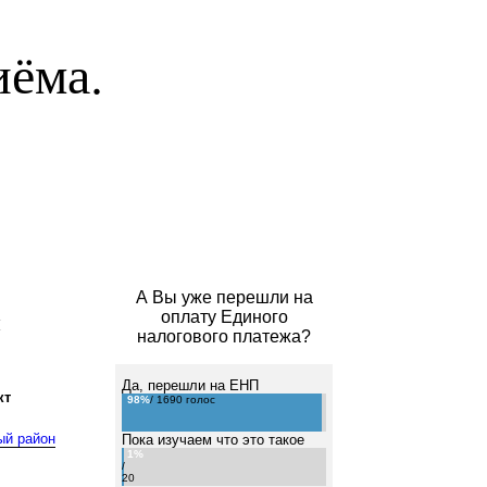
иёма.
А Вы уже перешли на
н
оплату Единого
налогового платежа?
Да, перешли на ЕНП
кт
98%
/ 1690 голос
ый район
Пока изучаем что это такое
1%
/
20