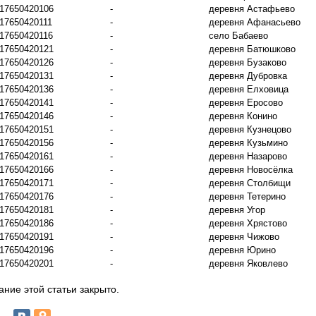
17650420106
-
деревня Астафьево
17650420111
-
деревня Афанасьево
17650420116
-
село Бабаево
17650420121
-
деревня Батюшково
17650420126
-
деревня Бузаково
17650420131
-
деревня Дубровка
17650420136
-
деревня Елховица
17650420141
-
деревня Еросово
17650420146
-
деревня Конино
17650420151
-
деревня Кузнецово
17650420156
-
деревня Кузьмино
17650420161
-
деревня Назарово
17650420166
-
деревня Новосёлка
17650420171
-
деревня Столбищи
17650420176
-
деревня Тетерино
17650420181
-
деревня Угор
17650420186
-
деревня Хрястово
17650420191
-
деревня Чижово
17650420196
-
деревня Юрино
17650420201
-
деревня Яковлево
ние этой статьи закрыто.